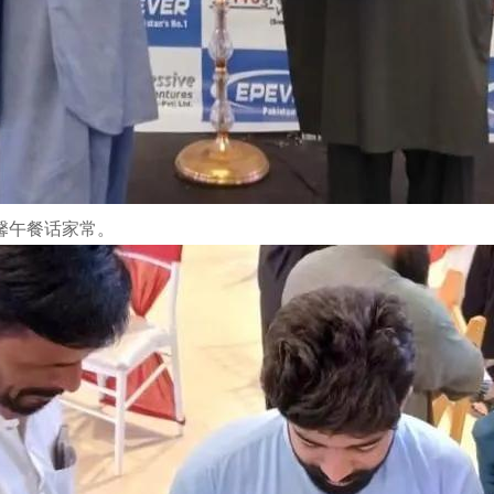
馨午餐话家常。