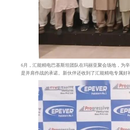
6月，汇能精电巴基斯坦团队在玛丽亚聚会场地，为辛勤
是并肩作战的承诺。新伙伴还收到了汇能精电专属好