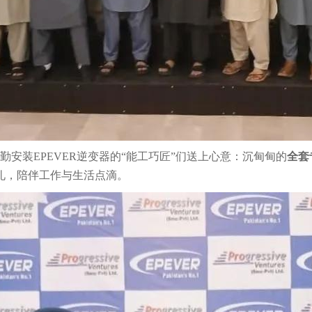
安装EPEVER逆变器的“能工巧匠”们送上心意：沉甸甸的
全套
礼，陪伴工作与生活点滴。