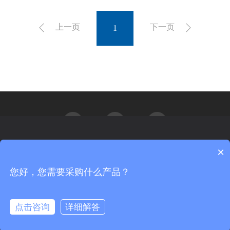
上一页
下一页
1
×
汇能精电非常重视您的个人隐私，当您访问我们的网站时，请同意使
用所有的cookie。如果您想详细的了解我们如何使用cookie，请访问我
们的
隐私政策
您好，您需要采购什么产品？
更多信息
Copyright© 北京汇能精电科技股份有限公司 All rights reserved.
京ICP备09056840号-3
京公网安备 11011402012026号
我同意
不同意
点击咨询
详细解答
服务与支持：神州互动
隐私声明
网站地图