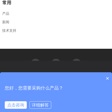
常用
产品
新闻
技术支持
×
汇能精电非常重视您的个人隐私，当您访问我们的网站时，请同意使
用所有的cookie。如果您想详细的了解我们如何使用cookie，请访问我
们的
隐私政策
您好，您需要采购什么产品？
更多信息
Copyright© 北京汇能精电科技股份有限公司 All rights reserved.
京ICP备09056840号-3
京公网安备 11011402012026号
我同意
不同意
点击咨询
详细解答
服务与支持：神州互动
隐私声明
网站地图