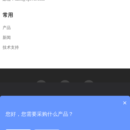
常用
产品
新闻
技术支持
×
汇能精电非常重视您的个人隐私，当您访问我们的网站时，请同意使
用所有的cookie。如果您想详细的了解我们如何使用cookie，请访问我
们的
隐私政策
您好，您需要采购什么产品？
更多信息
Copyright© 北京汇能精电科技股份有限公司 All rights reserved.
京ICP备09056840号-3
京公网安备 11011402012026号