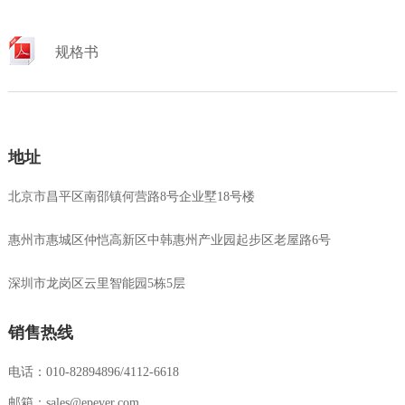
规格书
地址
北京市昌平区南邵镇何营路8号企业墅18号楼
惠州市惠城区仲恺高新区中韩惠州产业园起步区老屋路6号
深圳市龙岗区云里智能园5栋5层
销售热线
电话：010-82894896/4112-6618
邮箱：sales@epever.com