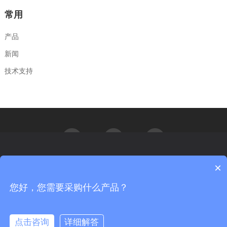
常用
产品
新闻
技术支持
×
汇能精电非常重视您的个人隐私，当您访问我们的网站时，请同意使
用所有的cookie。如果您想详细的了解我们如何使用cookie，请访问我
们的
隐私政策
您好，您需要采购什么产品？
更多信息
Copyright© 北京汇能精电科技股份有限公司 All rights reserved.
京ICP备09056840号-3
京公网安备 11011402012026号
我同意
不同意
点击咨询
详细解答
服务与支持：神州互动