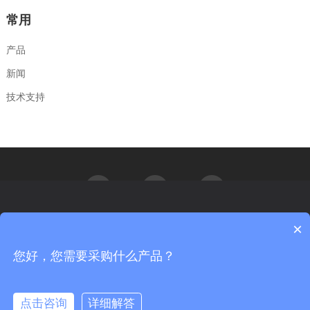
常用
产品
新闻
技术支持
×
汇能精电非常重视您的个人隐私，当您访问我们的网站时，请同意使
用所有的cookie。如果您想详细的了解我们如何使用cookie，请访问我
们的
隐私政策
您好，您需要采购什么产品？
更多信息
Copyright© 北京汇能精电科技股份有限公司 All rights reserved.
京ICP备09056840号-3
京公网安备 11011402012026号
我同意
不同意
点击咨询
详细解答
服务与支持：神州互动