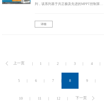
列，该系列基于共正极及先进的MPPT控制算法
设计，填补了负电源应用领域的空白，可满足
通讯基站负电源应用需求。
详细
上一页
1
2
3
4
5
6
7
8
9
下一页
10
11
12