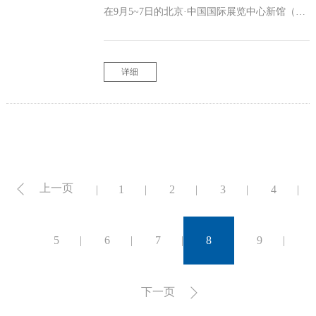
在9月5~7日的北京·中国国际展览中心新馆（顺
义区天竺裕翔路88号）举行，我们的展位号：
E2馆T28A。届时中小型太阳能控制器、MPPT
控制器、模块化电站控制器、工频正弦波逆变
详细
器、led驱动电源将向您展示
上一页
1
2
3
4
5
6
7
8
9
下一页