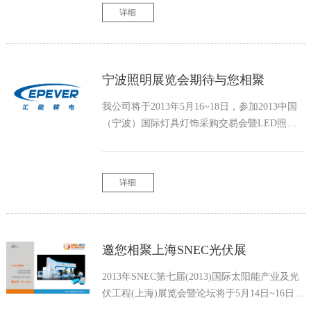
(EPSOLAR)，携新品参加了此次盛会。
详细
宁波照明展览会期待与您相聚
我公司将于2013年5月16~18日，参加2013中国
（宁波）国际灯具灯饰采购交易会暨LED照明
展览会。 地点：宁波国际会展中心 展位号：
3A39 届时将展出中小型太阳能控制器、控制恒
流一体机、MPPT控制器、工频正弦波逆变器、
详细
led驱动电源，欢迎各界人士前往汇能精电展区
参观交流。
邀您相聚上海SNEC光伏展
2013年SNEC第七届(2013)国际太阳能产业及光
伏工程(上海)展览会暨论坛将于5月14日~16日在
上海新国际博览中心（浦东新区龙阳路2345