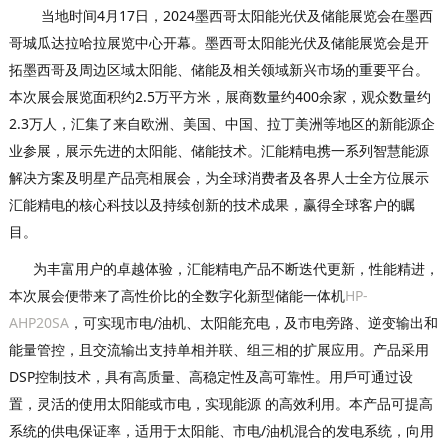
当地时间4月17日，2024墨西哥太阳能光伏及储能展览会在墨西
哥城瓜达拉哈拉展览中心开幕。墨西哥太阳能光伏及储能展览会是开
拓墨西哥及周边区域太阳能、储能及相关领域新兴市场的重要平台。
本次展会展览面积约2.5万平方米，展商数量约400余家，观众数量约
2.3万人，汇集了来自欧洲、美国、中国、拉丁美洲等地区的新能源企
业参展，展示先进的太阳能、储能技术。汇能精电携一系列智慧能源
解决方案及明星产品亮相展会，为全球消费者及各界人士全方位展示
汇能精电的核心科技以及持续创新的技术成果，赢得全球客户的瞩
目。
为丰富用户的卓越体验，汇能精电产品不断迭代更新，性能精进，
本次展会便带来了高性价⽐的全数字化新型储能⼀体机
HP-
AHP20SA
，可实现市电/油机、太阳能充电，及市电旁路、逆变输出和
能量管控，且交流输出支持单相并联、组三相的扩展应⽤。产品采⽤
DSP控制技术，具有⾼质量、⾼稳定性及⾼可靠性。⽤⼾可通过设
置，灵活的使⽤太阳能或市电，实现能源 的⾼效利⽤。本产品可提⾼
系统的供电保证率，适⽤于太阳能、市电/油机混合的发电系统，向用